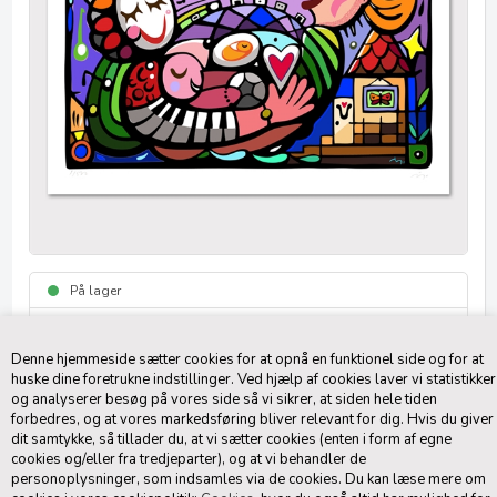
På lager
3-5 dage
Denne hjemmeside sætter cookies for at opnå en funktionel side og for at
Føj til Favoritliste
huske dine foretrukne indstillinger. Ved hjælp af cookies laver vi statistikker
og analyserer besøg på vores side så vi sikrer, at siden hele tiden
1.500,00
DKK
(inkl. moms)
forbedres, og at vores markedsføring bliver relevant for dig. Hvis du giver
dit samtykke, så tillader du, at vi sætter cookies (enten i form af egne
cookies og/eller fra tredjeparter), og at vi behandler de
personoplysninger, som indsamles via de cookies. Du kan læse mere om