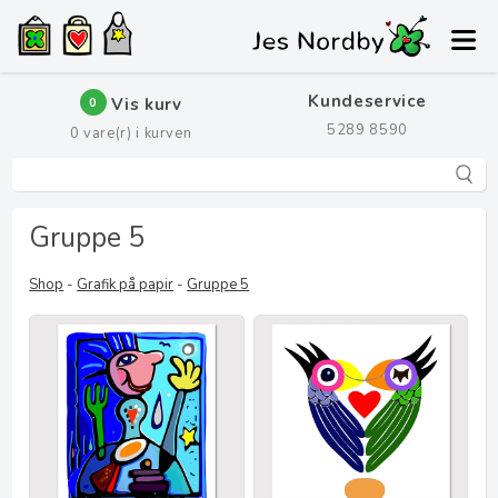
Kundeservice
Vis kurv
0
5289 8590
0
vare(r) i kurven
Gruppe 5
Shop
-
Grafik på papir
-
Gruppe 5