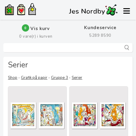
Kundeservice
Vis kurv
0
5289 8590
0
vare(r) i kurven
Serier
Shop
-
Grafik på papir
-
Gruppe 3
-
Serier