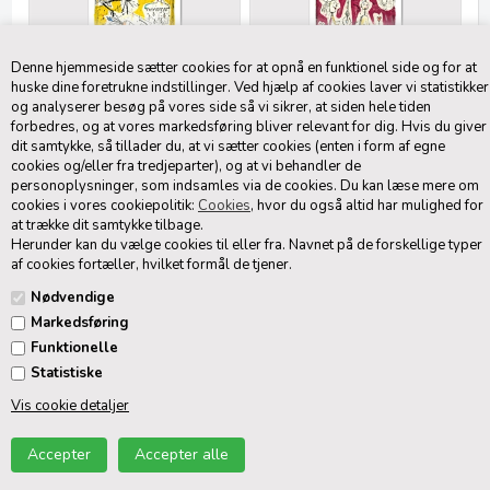
Denne hjemmeside sætter cookies for at opnå en funktionel side og for at
huske dine foretrukne indstillinger. Ved hjælp af cookies laver vi statistikker
Film & Let, Stige & Lys, Ren &
Fanger Fjeren, Ryger Roden,
og analyserer besøg på vores side så vi sikrer, at siden hele tiden
Rod
Passer Pæren
forbedres, og at vores markedsføring bliver relevant for dig. Hvis du giver
2.800,00 DKK
2.800,00 DKK
dit samtykke, så tillader du, at vi sætter cookies (enten i form af egne
cookies og/eller fra tredjeparter), og at vi behandler de
personoplysninger, som indsamles via de cookies. Du kan læse mere om
cookies i vores cookiepolitik:
Cookies
, hvor du også altid har mulighed for
at trække dit samtykke tilbage.
Herunder kan du vælge cookies til eller fra. Navnet på de forskellige typer
af cookies fortæller, hvilket formål de tjener.
Nødvendige
Markedsføring
Funktionelle
Statistiske
Ringer Du, Rækker Du, Rammer
Sær-Syn, Tænd-Stik, Lys-Glimt,
Vis cookie detaljer
Du
Glas-Klart
2.800,00 DKK
3.100,00 DKK
Side 1/1