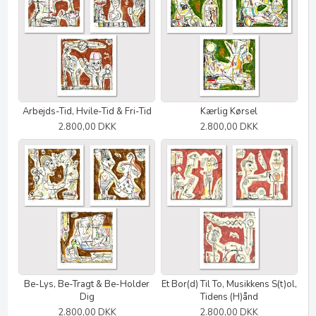
Arbejds-Tid, Hvile-Tid & Fri-Tid
Kærlig Kørsel
2.800,00 DKK
2.800,00 DKK
Be-Lys, Be-Tragt & Be-Holder
Et Bor(d) Til To, Musikkens S(t)ol,
Dig
Tidens (H)ånd
2.800,00 DKK
2.800,00 DKK