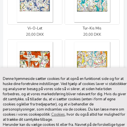
Vi-O-Let
Tur-Kis Mis
20,00 DKK
20,00 DKK
Denne hjemmeside sætter cookies for at opnå en funktionel side og for at
huske dine foretrukne indstillinger. Ved hjælp af cookies laver vi statistikker
og analyserer besøg på vores side så vi sikrer, at siden hele tiden
forbedres, og at vores markedsføring bliver relevant for dig. Hvis du giver
Høje (T)anker
Ballon To You
dit samtykke, så tillader du, at vi sætter cookies (enten i form af egne
20,00 DKK
15,00 DKK
cookies og/eller fra tredjeparter), og at vi behandler de
personoplysninger, som indsamles via de cookies. Du kan læse mere om
cookies i vores cookiepolitik:
Cookies
, hvor du også altid har mulighed for
at trække dit samtykke tilbage.
Herunder kan du vælge cookies til eller fra. Navnet på de forskellige typer