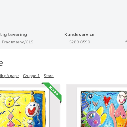
tig levering
Kundeservice
e Fragtmænd/GLS
5289 8590
e
ik på papir
-
Gruppe 1
-
Store