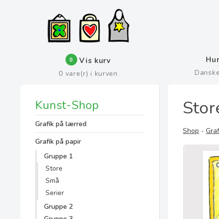
Hur
Vis kurv
0
Dansk
0
vare(r) i kurven
Stor
Kunst-Shop
Grafik på lærred
Shop
-
Graf
Grafik på papir
Gruppe 1
Store
Små
Serier
Gruppe 2
Gruppe 3