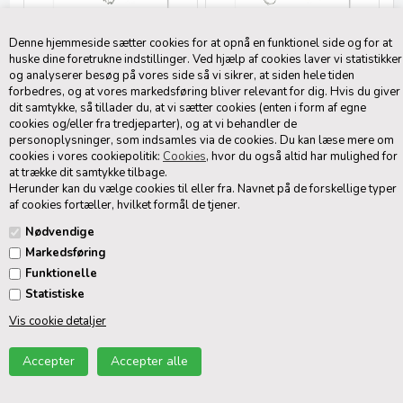
Tegning
Tegning
Denne hjemmeside sætter cookies for at opnå en funktionel side og for at
200,00 DKK
200,00 DKK
huske dine foretrukne indstillinger. Ved hjælp af cookies laver vi statistikker
og analyserer besøg på vores side så vi sikrer, at siden hele tiden
forbedres, og at vores markedsføring bliver relevant for dig. Hvis du giver
dit samtykke, så tillader du, at vi sætter cookies (enten i form af egne
cookies og/eller fra tredjeparter), og at vi behandler de
personoplysninger, som indsamles via de cookies. Du kan læse mere om
cookies i vores cookiepolitik:
Cookies
, hvor du også altid har mulighed for
at trække dit samtykke tilbage.
Herunder kan du vælge cookies til eller fra. Navnet på de forskellige typer
af cookies fortæller, hvilket formål de tjener.
Nødvendige
Markedsføring
Tegning
Funktionelle
200,00 DKK
Statistiske
Side 1/1
Vis cookie detaljer