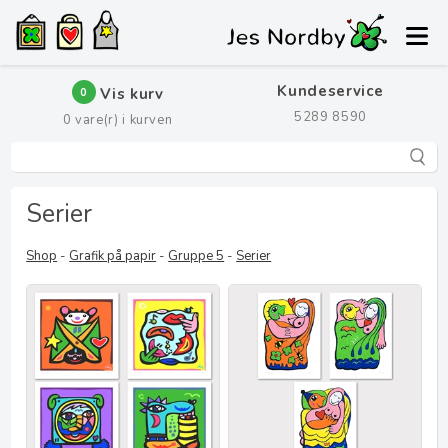
Kundeservice
Vis kurv
0
5289 8590
0
vare(r) i kurven
Serier
Shop
-
Grafik på papir
-
Gruppe 5
-
Serier