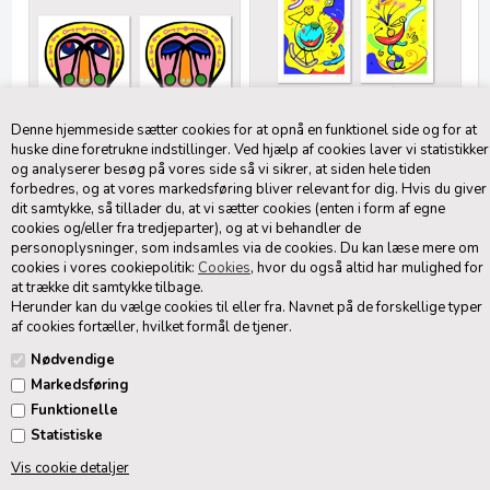
Denne hjemmeside sætter cookies for at opnå en funktionel side og for at
huske dine foretrukne indstillinger. Ved hjælp af cookies laver vi statistikker
og analyserer besøg på vores side så vi sikrer, at siden hele tiden
forbedres, og at vores markedsføring bliver relevant for dig. Hvis du giver
Se & Salig
Over-Hoved-Et
dit samtykke, så tillader du, at vi sætter cookies (enten i form af egne
cookies og/eller fra tredjeparter), og at vi behandler de
1.100,00 DKK
2.700,00 DKK
personoplysninger, som indsamles via de cookies. Du kan læse mere om
cookies i vores cookiepolitik:
Cookies
, hvor du også altid har mulighed for
at trække dit samtykke tilbage.
Herunder kan du vælge cookies til eller fra. Navnet på de forskellige typer
af cookies fortæller, hvilket formål de tjener.
Nødvendige
Markedsføring
Funktionelle
Statistiske
Vis cookie detaljer
Hus & Harmonika