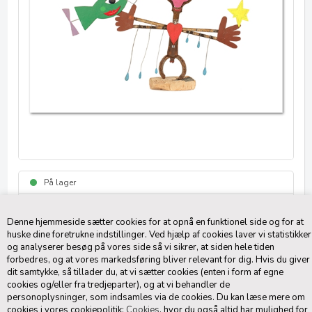
På lager
3-5 dage
Denne hjemmeside sætter cookies for at opnå en funktionel side og for at
Føj til Favoritliste
huske dine foretrukne indstillinger. Ved hjælp af cookies laver vi statistikker
og analyserer besøg på vores side så vi sikrer, at siden hele tiden
20,00
DKK
(inkl. moms)
forbedres, og at vores markedsføring bliver relevant for dig. Hvis du giver
dit samtykke, så tillader du, at vi sætter cookies (enten i form af egne
Vælg kortstørrelse
cookies og/eller fra tredjeparter), og at vi behandler de
personoplysninger, som indsamles via de cookies. Du kan læse mere om
cookies i vores cookiepolitik:
Cookies
, hvor du også altid har mulighed for