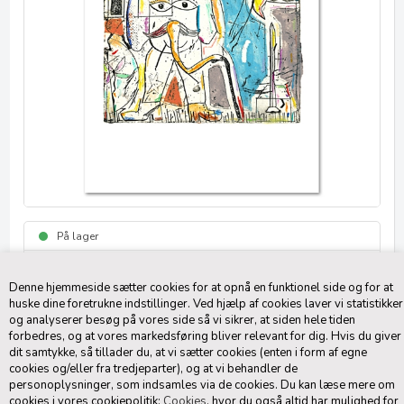
På lager
3-5 dage
Denne hjemmeside sætter cookies for at opnå en funktionel side og for at
Føj til Favoritliste
huske dine foretrukne indstillinger. Ved hjælp af cookies laver vi statistikker
og analyserer besøg på vores side så vi sikrer, at siden hele tiden
200,00
DKK
(inkl. moms)
forbedres, og at vores markedsføring bliver relevant for dig. Hvis du giver
dit samtykke, så tillader du, at vi sætter cookies (enten i form af egne
Vælg plakatstørrelse
cookies og/eller fra tredjeparter), og at vi behandler de
personoplysninger, som indsamles via de cookies. Du kan læse mere om
cookies i vores cookiepolitik:
Cookies
, hvor du også altid har mulighed for